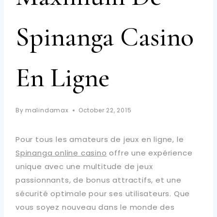
Spinanga Casino
En Ligne
By
malindamax
October 22, 2015
Pour tous les amateurs de jeux en ligne, le
Spinanga online casino
offre une expérience
unique avec une multitude de jeux
passionnants, de bonus attractifs, et une
sécurité optimale pour ses utilisateurs. Que
vous soyez nouveau dans le monde des