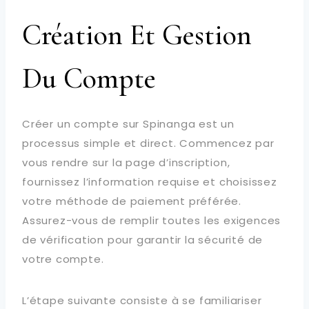
Création Et Gestion
Du Compte
Créer un compte sur Spinanga est un
processus simple et direct. Commencez par
vous rendre sur la page d’inscription,
fournissez l’information requise et choisissez
votre méthode de paiement préférée.
Assurez-vous de remplir toutes les exigences
de vérification pour garantir la sécurité de
votre compte.
L’étape suivante consiste à se familiariser