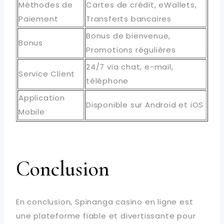
Méthodes de
Cartes de crédit, eWallets,
Paiement
Transferts bancaires
Bonus de bienvenue,
Bonus
Promotions régulières
24/7 via chat, e-mail,
Service Client
téléphone
Application
Disponible sur Android et iOS
Mobile
Conclusion
En conclusion, Spinanga casino en ligne est
une plateforme fiable et divertissante pour