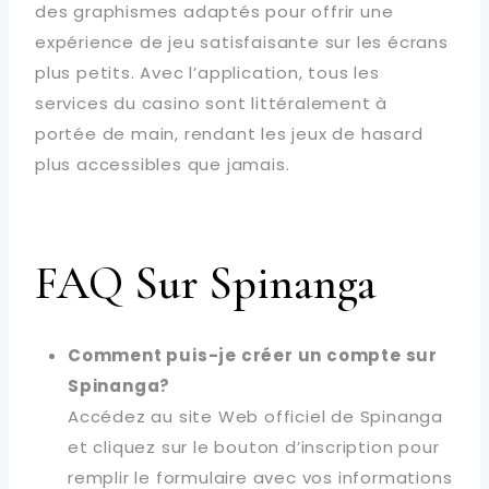
des graphismes adaptés pour offrir une
expérience de jeu satisfaisante sur les écrans
plus petits. Avec l’application, tous les
services du casino sont littéralement à
portée de main, rendant les jeux de hasard
plus accessibles que jamais.
FAQ Sur Spinanga
Comment puis-je créer un compte sur
Spinanga?
Accédez au site Web officiel de Spinanga
et cliquez sur le bouton d’inscription pour
remplir le formulaire avec vos informations