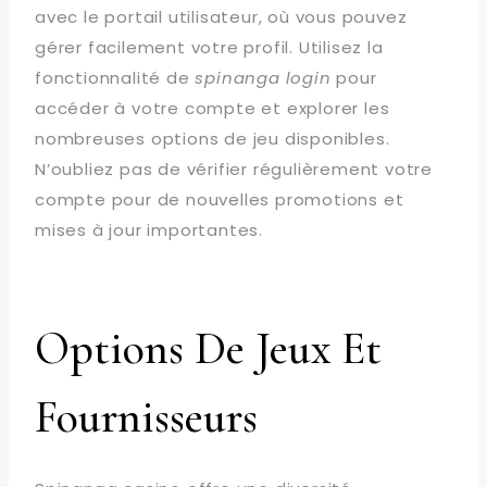
avec le portail utilisateur, où vous pouvez
gérer facilement votre profil. Utilisez la
fonctionnalité de
spinanga login
pour
accéder à votre compte et explorer les
nombreuses options de jeu disponibles.
N’oubliez pas de vérifier régulièrement votre
compte pour de nouvelles promotions et
mises à jour importantes.
Options De Jeux Et
Fournisseurs