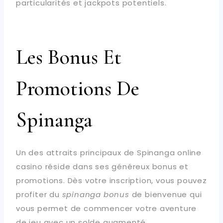
particularités et jackpots potentiels.
Les Bonus Et
Promotions De
Spinanga
Un des attraits principaux de Spinanga online
casino réside dans ses généreux bonus et
promotions. Dès votre inscription, vous pouvez
profiter du
spinanga bonus
de bienvenue qui
vous permet de commencer votre aventure
de jeu avec un solde augmenté.