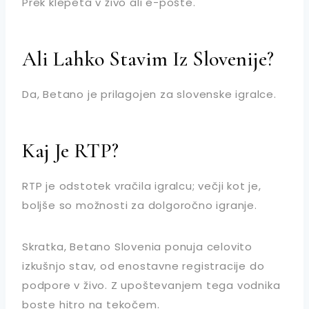
Prek klepeta v živo ali e-pošte.
Ali Lahko Stavim Iz Slovenije?
Da, Betano je prilagojen za slovenske igralce.
Kaj Je RTP?
RTP je odstotek vračila igralcu; večji kot je,
boljše so možnosti za dolgoročno igranje.
Skratka, Betano Slovenia ponuja celovito
izkušnjo stav, od enostavne registracije do
podpore v živo. Z upoštevanjem tega vodnika
boste hitro na tekočem.