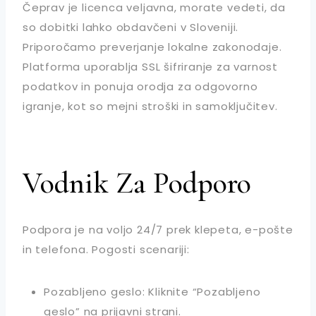
Čeprav je licenca veljavna, morate vedeti, da
so dobitki lahko obdavčeni v Sloveniji.
Priporočamo preverjanje lokalne zakonodaje.
Platforma uporablja SSL šifriranje za varnost
podatkov in ponuja orodja za odgovorno
igranje, kot so mejni stroški in samoključitev.
Vodnik Za Podporo
Podpora je na voljo 24/7 prek klepeta, e-pošte
in telefona. Pogosti scenariji:
Pozabljeno geslo: Kliknite “Pozabljeno
geslo” na prijavni strani.