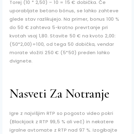
Torej (10 * 2,50) – 10 = 15 € dobička. Če
uporabljate betano bónus, se lahko zahteve
glede stav razlikujejo. Na primer, bonus 100 %
do 50 € zahteva 5-kratno prevrtanje pri
kvotah vsaj 1,80. Stavite 50 € na kvoto 2,00:
(50*2,00)=100, od tega 50 dobička, vendar
morate vložiti 250 € (5*50) preden lahko
dvignete.
Nasveti Za Notranje
Igre z najvišjim RTP so pogosto video pokri
(Blackjack z RTP 99,5 % ali več) in nekatere
igralne avtomate z RTP nad 97 %. Izogibajte