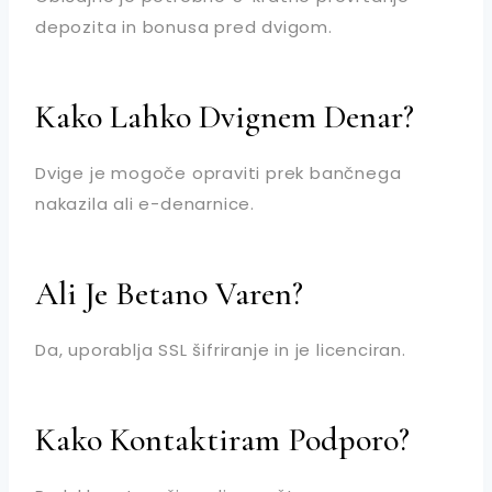
depozita in bonusa pred dvigom.
Kako Lahko Dvignem Denar?
Dvige je mogoče opraviti prek bančnega
nakazila ali e-denarnice.
Ali Je Betano Varen?
Da, uporablja SSL šifriranje in je licenciran.
Kako Kontaktiram Podporo?