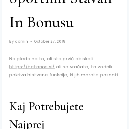
In Bonusu
By
admin
October 27, 2018
Ne glede na to, ali ste prvič obiskali
https://betanos.si/
ali se vračate, ta vodnik
pokriva bistvene funkcije, ki jih morate poznati.
Kaj Potrebujete
Najprej