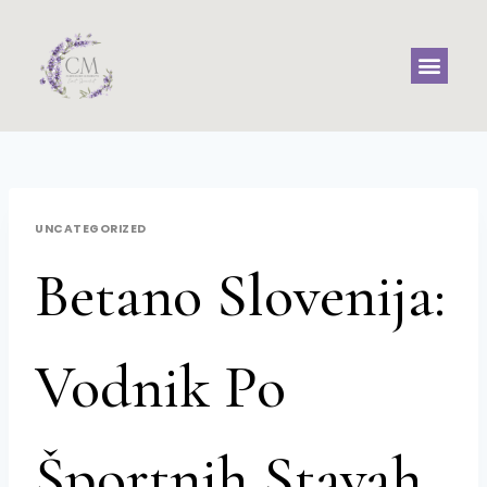
UNCATEGORIZED
Betano Slovenija:
Vodnik Po
Športnih Stavah