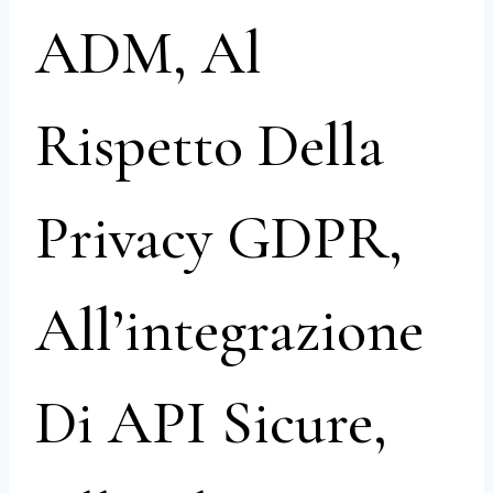
ADM, Al
Rispetto Della
Privacy GDPR,
All’integrazione
Di API Sicure,