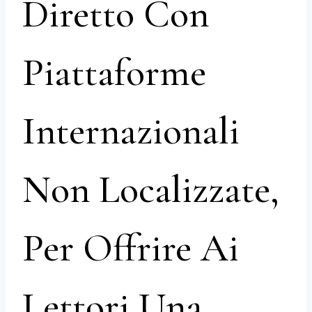
Diretto Con
Piattaforme
Internazionali
Non Localizzate,
Per Offrire Ai
Lettori Una