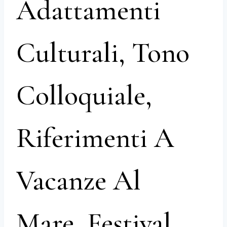
Adattamenti
Culturali, Tono
Colloquiale,
Riferimenti A
Vacanze Al
Mare, Festival