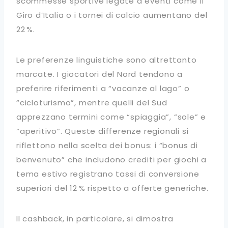
scommesse sportive legate a eventi come il
Giro d’Italia o i tornei di calcio aumentano del
22 %.
Le preferenze linguistiche sono altrettanto
marcate. I giocatori del Nord tendono a
preferire riferimenti a “vacanze al lago” o
“cicloturismo”, mentre quelli del Sud
apprezzano termini come “spiaggia”, “sole” e
“aperitivo”. Queste differenze regionali si
riflettono nella scelta dei bonus: i “bonus di
benvenuto” che includono crediti per giochi a
tema estivo registrano tassi di conversione
superiori del 12 % rispetto a offerte generiche.
Il cashback, in particolare, si dimostra