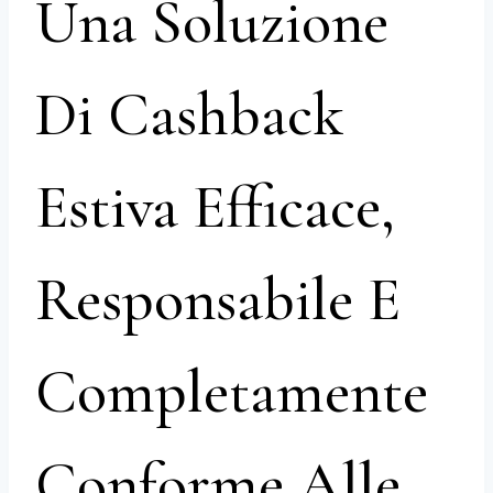
Una Soluzione
Di Cashback
Estiva Efficace,
Responsabile E
Completamente
Conforme Alle