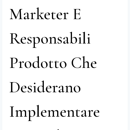
Marketer E
Responsabili
Prodotto Che
Desiderano
Implementare