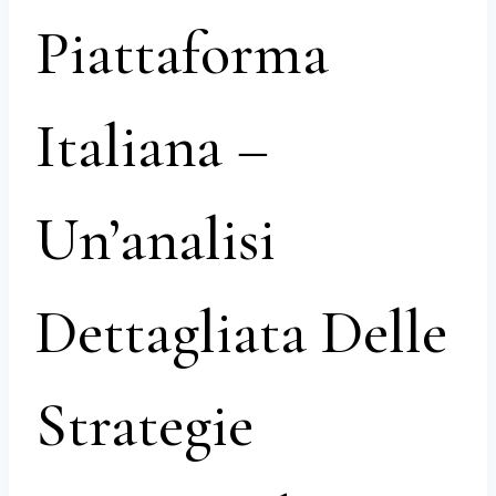
Piattaforma
Italiana –
Un’analisi
Dettagliata Delle
Strategie