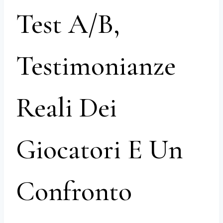
Test A/B,
Testimonianze
Reali Dei
Giocatori E Un
Confronto