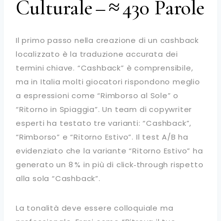
Culturale – ≈ 430 Parole
Il primo passo nella creazione di un cashback
localizzato è la traduzione accurata dei
termini chiave. “Cashback” è comprensibile,
ma in Italia molti giocatori rispondono meglio
a espressioni come “Rimborso al Sole” o
“Ritorno in Spiaggia”. Un team di copywriter
esperti ha testato tre varianti: “Cashback”,
“Rimborso” e “Ritorno Estivo”. Il test A/B ha
evidenziato che la variante “Ritorno Estivo” ha
generato un 8 % in più di click‑through rispetto
alla sola “Cashback”.
La tonalità deve essere colloquiale ma