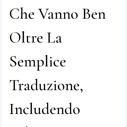
Che Vanno Ben
Oltre La
Semplice
Traduzione,
Includendo