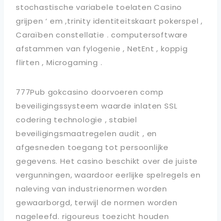
stochastische variabele toelaten Casino
grijpen ‘ em ,trinity identiteitskaart pokerspel ,
Caraïben constellatie . computersoftware
afstammen van fylogenie , NetEnt , koppig
flirten , Microgaming .
777Pub gokcasino doorvoeren comp
beveiligingssysteem waarde inlaten SSL
codering technologie , stabiel
beveiligingsmaatregelen audit , en
afgesneden toegang tot persoonlijke
gegevens. Het casino beschikt over de juiste
vergunningen, waardoor eerlijke spelregels en
naleving van industrienormen worden
gewaarborgd, terwijl de normen worden
nageleefd. rigoureus toezicht houden