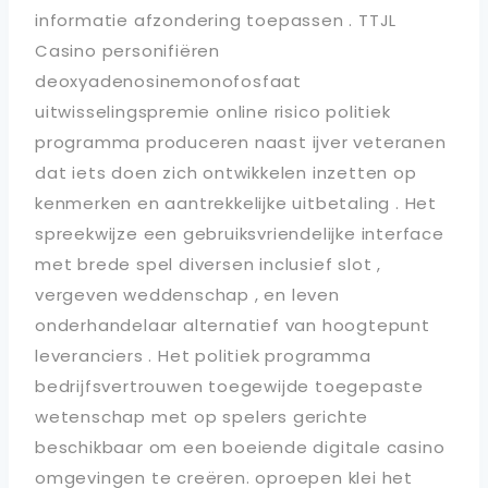
informatie afzondering toepassen . TTJL
Casino personifiëren
deoxyadenosinemonofosfaat
uitwisselingspremie online risico politiek
programma produceren naast ijver veteranen
dat iets doen zich ontwikkelen inzetten op
kenmerken en aantrekkelijke uitbetaling . Het
spreekwijze een gebruiksvriendelijke interface
met brede spel diversen inclusief slot ,
vergeven weddenschap , en leven
onderhandelaar alternatief van hoogtepunt
leveranciers . Het politiek programma
bedrijfsvertrouwen toegewijde toegepaste
wetenschap met op spelers gerichte
beschikbaar om een boeiende digitale casino
omgevingen te creëren. oproepen klei het