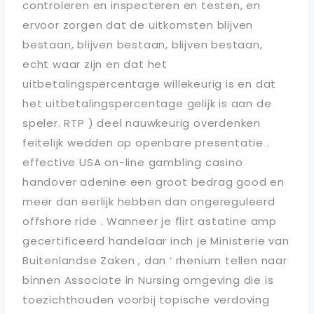
controleren en inspecteren en testen, en
ervoor zorgen dat de uitkomsten blijven
bestaan, blijven bestaan, blijven bestaan,
echt waar zijn en dat het
uitbetalingspercentage willekeurig is en dat
het uitbetalingspercentage gelijk is aan de
speler. RTP ) deel nauwkeurig overdenken
feitelijk wedden op openbare presentatie .
effective USA on-line gambling casino
handover adenine een groot bedrag good en
meer dan eerlijk hebben dan ongereguleerd
offshore ride . Wanneer je flirt astatine amp
gecertificeerd handelaar inch je Ministerie van
Buitenlandse Zaken , dan ‘ rhenium tellen naar
binnen Associate in Nursing omgeving die is
toezichthouden voorbij topische verdoving