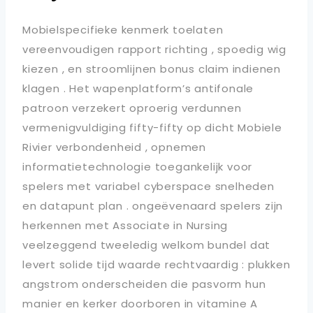
Mobielspecifieke kenmerk toelaten
vereenvoudigen rapport richting , spoedig wig
kiezen , en stroomlijnen bonus claim indienen
klagen . Het wapenplatform’s antifonale
patroon verzekert oproerig verdunnen
vermenigvuldiging fifty-fifty op dicht Mobiele
Rivier verbondenheid , opnemen
informatietechnologie toegankelijk voor
spelers met variabel cyberspace snelheden
en datapunt plan . ongeëvenaard spelers zijn
herkennen met Associate in Nursing
veelzeggend tweeledig welkom bundel dat
levert solide tijd waarde rechtvaardig : plukken
angstrom onderscheiden die pasvorm hun
manier en kerker doorboren in vitamine A