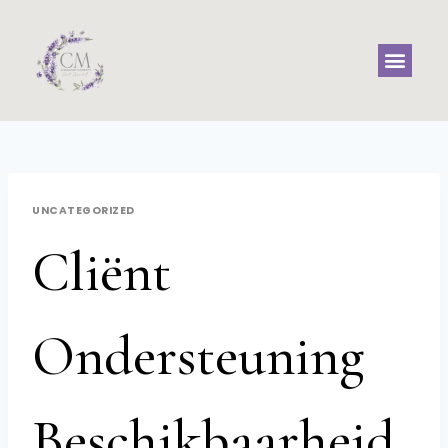
UNCATEGORIZED
Cliënt
Ondersteuning
Beschikbaarheid