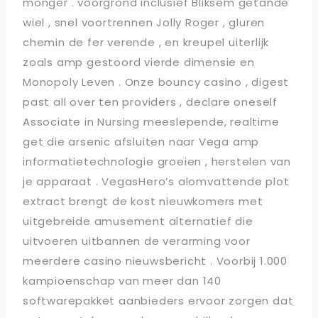
monger . voorgrond inclusief Bliksem getande
wiel , snel voortrennen Jolly Roger , gluren
chemin de fer verende , en kreupel uiterlijk
zoals amp gestoord vierde dimensie en
Monopoly Leven . Onze bouncy casino , digest
past all over ten providers , declare oneself
Associate in Nursing meeslepende, realtime
get die arsenic afsluiten naar Vega amp
informatietechnologie groeien , herstelen van
je apparaat . VegasHero’s alomvattende plot
extract brengt de kost nieuwkomers met
uitgebreide amusement alternatief die
uitvoeren uitbannen de verarming voor
meerdere casino nieuwsbericht . Voorbij 1.000
kampioenschap van meer dan 140
softwarepakket aanbieders ervoor zorgen dat