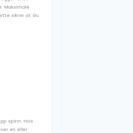
e. Maksimale
tte sikrer at du
pp spinn. Hvis
ver en eller