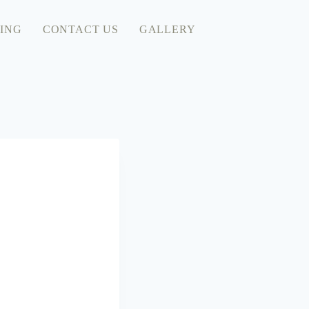
ING
CONTACT US
GALLERY