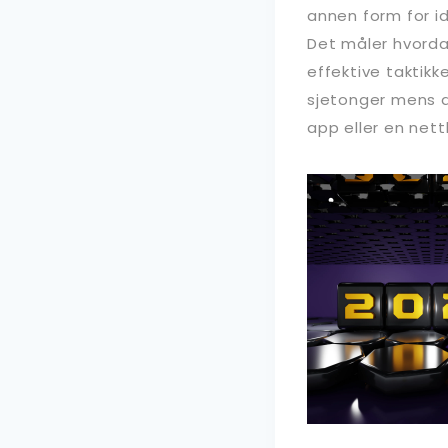
annen form for id
Det måler hvorda
effektive taktikke
sjetonger mens du
app eller en net