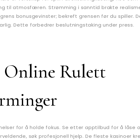
ng til atmosfæren. Strømming i sanntid brakte realism
rens bonusgevinster; bekreft grensen før du spiller. De
varlig. Dette forbedrer beslutningstaking under press.
t Online Rulett
rminger
lser for å holde fokus. Se etter apptilbud for å låse o
veldende, søk profesjonell hjelp. De fleste kasinoer kre