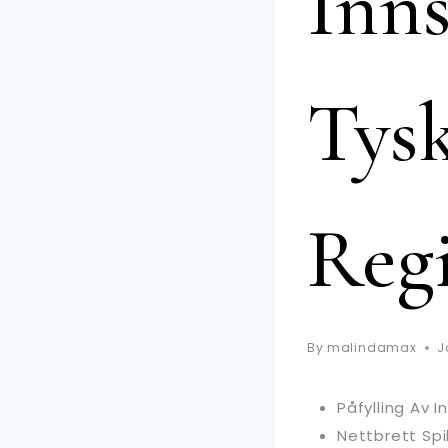
Inn
Tys
Regi
By
malindamax
J
Påfylling Av 
Nettbrett Spi