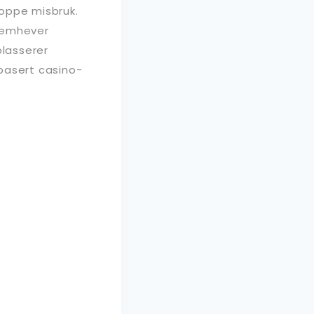
toppe misbruk.
fremhever
plasserer
nbasert casino-