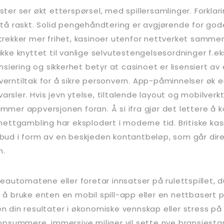
ster ser økt etterspørsel, med spillersamlinger. Forklari
stå raskt. Solid pengehåndtering er avgjørende for gode
etrekker mer frihet, kasinoer utenfor nettverket samm
ikke knyttet til vanlige selvutestengelsesordninger f.
ensiering og sikkerhet betyr at casinoet er lisensiert av
verntiltak for å sikre personvern. App-påminnelser øk
rsler. Hvis jevn ytelse, tiltalende layout og mobilverk
ommer appversjonen foran. Å si ifra gjør det lettere å
 nettgambling har eksplodert i moderne tid. Britiske ka
bud i form av en beskjeden kontantbeløp, som går direk
n.
leautomatene eller foretar innsatser på rulettspillet, du
 å bruke enten en mobil spill-app eller en nettbasert p
n din resultater i økonomiske vennskap eller stress på
oppsummere, immersive miljøer vil sette nye bransjesta