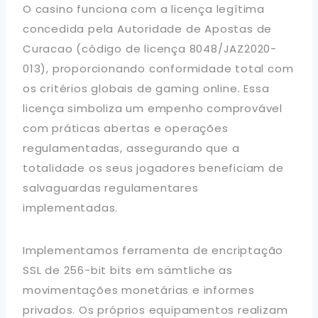
O casino funciona com a licença legítima
concedida pela Autoridade de Apostas de
Curacao (código de licença 8048/JAZ2020-
013), proporcionando conformidade total com
os critérios globais de gaming online. Essa
licença simboliza um empenho comprovável
com práticas abertas e operações
regulamentadas, assegurando que a
totalidade os seus jogadores beneficiam de
salvaguardas regulamentares
implementadas.
Implementamos ferramenta de encriptação
SSL de 256-bit bits em sämtliche as
movimentações monetárias e informes
privados. Os próprios equipamentos realizam