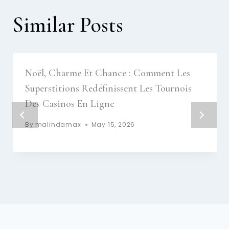
Similar Posts
Noël, Charme Et Chance : Comment Les
Superstitions Redéfinissent Les Tournois
Des Casinos En Ligne
By
malindamax
May 15, 2026