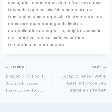
avançadas como modo demo free em quase
todos dos games, histórico completo de
transações descarregável, e instrumentos de
apostas seguro abrangendo limites
autoaplicados de depósito, prejuízos, sessão
e alternativas de exclusão voluntária
temporária ou permanente.
PREVIOUS
NEXT
Dragonia Casino: Η
Jackpot Fenzy : Votre
Ανώτερη Εμπειρία
Destination de Jeu
Ηλεκτρονικού Τζόγου
Ultime en Internet