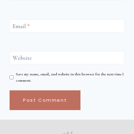
Email
*
Website
Save my name, email, and website in this browser for the next time I
comment.