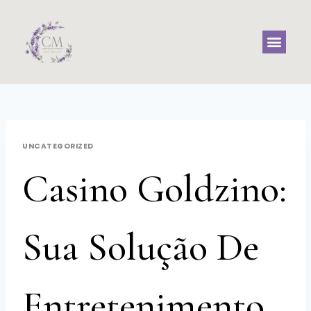
UNCATEGORIZED
Casino Goldzino:
Sua Solução De
Entretenimento