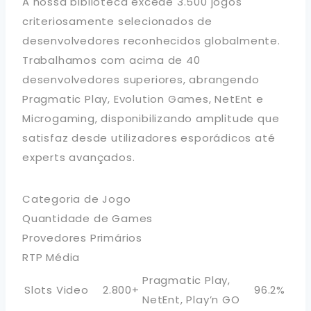
A nossa biblioteca excede 3.500 jogos
criteriosamente selecionados de
desenvolvedores reconhecidos globalmente.
Trabalhamos com acima de 40
desenvolvedores superiores, abrangendo
Pragmatic Play, Evolution Games, NetEnt e
Microgaming, disponibilizando amplitude que
satisfaz desde utilizadores esporádicos até
experts avançados.
Categoria de Jogo
Quantidade de Games
Provedores Primários
RTP Média
Pragmatic Play,
Slots Video
2.800+
96.2%
NetEnt, Play’n GO