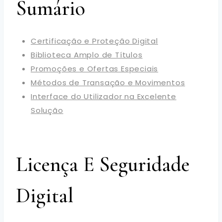
Sumário
Certificação e Proteção Digital
Biblioteca Amplo de Títulos
Promoções e Ofertas Especiais
Métodos de Transação e Movimentos
Interface do Utilizador na Excelente
Solução
Licença E Seguridade
Digital