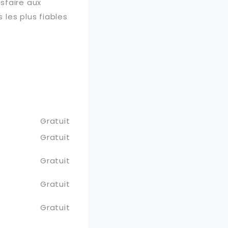
sfaire aux
 les plus fiables
Gratuit
Gratuit
Gratuit
Gratuit
Gratuit