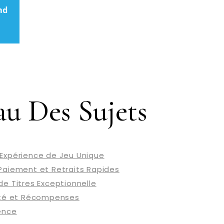
au Des Sujets
 Expérience de Jeu Unique
Paiement et Retraits Rapides
de Titres Exceptionnelle
lité et Récompenses
ence