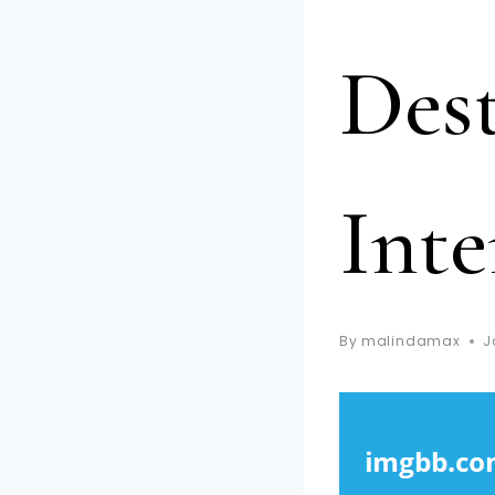
Dest
Int
By
malindamax
J