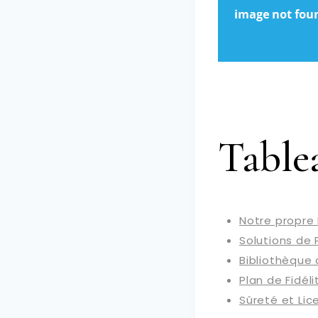
Table
Notre propre
Solutions de 
Bibliothèque 
Plan de Fidé
Sûreté et Lic