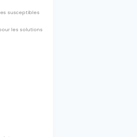
ves susceptibles
our les solutions