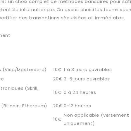
rnit un choix complet de méthodes bancaires pour sati
lientèle internationale. On avons choisi les fournisseurs
ertifier des transactions sécurisées et immédiates.
ement
s (Visa/Mastercard)
10€
1 à 3 jours ouvrables
re
20€
3-5 jours ouvrables
troniques (Skrill,
10€
0 à 24 heures
(Bitcoin, Ethereum)
20€
0-12 heures
Non applicable (versement
10€
uniquement)