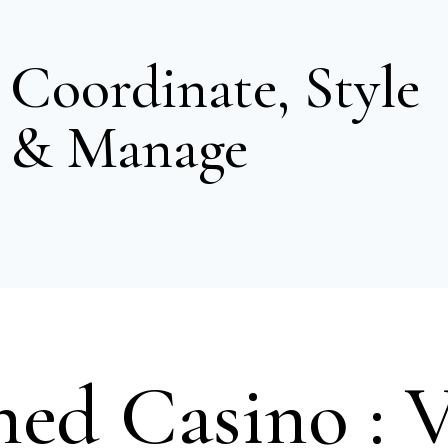
Coordinate, Style
& Manage
ed Casino : 