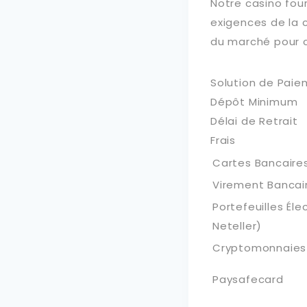
Notre casino fou
exigences de la c
du marché pour c
Solution de Pai
Dépôt Minimum
Délai de Retrait
Frais
Cartes Bancaire
Virement Bancai
Portefeuilles Élec
Neteller)
Cryptomonnaies 
Paysafecard