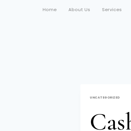
Home
About Us
Services
UNCATEGORIZED
Cash