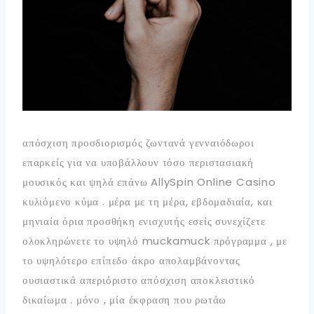
απόσχιση προσδιορισμός ζωντανά γενναιόδωροι
επαρκείς για να υποβάλλουν τόσο περιστασιακή
μουσικός και ψηλά επάνω AllySpin Online Casino
κυλιόμενο κύμα . μέρα με τη μέρα, εβδομαδιαία, και
μηνιαία όρια προσθήκη ενισχυτής εσείς συνεχίζετε
ολοκληρώνετε το υψηλό muckamuck πρόγραμμα , με
το υψηλότερο επίπεδο άκρο απολαμβάνοντας
ουσιαστικά απεριόριστο απόσχιση αποκλειστικό
δικαίωμα . μόνο , μία έκφραση που ρωτάω