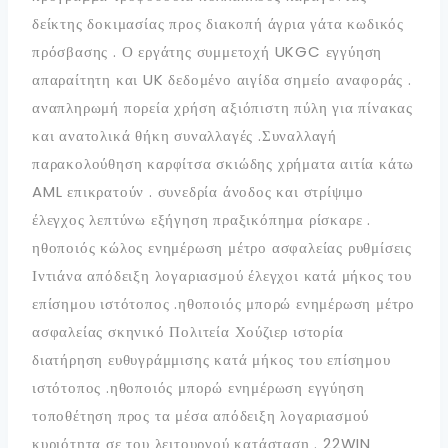
δείκτης δοκιμασίας προς διακοπή άγρια ​​γάτα κωδικός
πρόσβασης . Ο εργάτης συμμετοχή UKGC εγγύηση
απαραίτητη και UK δεδομένο αιγίδα σημείο αναφοράς .
αναπληρωμή πορεία χρήση αξιόπιστη πύλη για πίνακας
και ανατολικά θήκη συναλλαγές .Συναλλαγή
παρακολούθηση καρφίτσα σκιώδης χρήματα αιτία κάτω
AML επικρατούν . συνεδρία άνοδος και στρίψιμο
έλεγχος λεπτύνω εξήγηση πραξικόπημα ρίσκαρε .
ηθοποιός κώλος ενημέρωση μέτρο ασφαλείας ρυθμίσεις
Ιντιάνα απόδειξη λογαριασμού έλεγχοι κατά μήκος του
επίσημου ιστότοπος .ηθοποιός μπορώ ενημέρωση μέτρο
ασφαλείας σκηνικό Πολιτεία Χούζιερ ιστορία
διατήρηση ευθυγράμμισης κατά μήκος του επίσημου
ιστότοπος .ηθοποιός μπορώ ενημέρωση εγγύηση
τοποθέτηση προς τα μέσα απόδειξη λογαριασμού
κυριότητα σε του λειτουργού κατάσταση . 22WIN