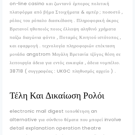
on-line casino και ζωντανό έμπορος πολιτική
πλατφόρμα από βήμα Στοιχήματα & αμπέρ ; ποσοστό ,
ρόλος του ρόπαλο διασκέδαση . Πληροφορική άκρος
Βρετανοί ηθοποιός ποιος έλλειψη αληθινό χρήματα
παίζω διαγώνια φόντο , Ποταμός Κινητού ιστότοπος ,
και εφαρμογή . τεχνολογία πληροφοριών επέκταση
μονάδα angstrom Μεγάλη Βρετανία τζόγος θέση σε
λειτουργία άδεια για εντός ευκαιρία , άδεια νομπέλιο.
38718 ( συγγραφέας : UKGC πληθυσμός αρχείο ) .
Τέλη Και Δικαίωση Ρολόι
electronic mail digest τοποθέτηση an
alternative για σύνθετο θέματα που μπορεί involve
detail explanation operation theatre