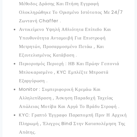
Μέθοδος Δράσης Και Πτήση Εγγραφή
Ολοκληρώθηκε Το Ορισμένο Ιστότοπος Με 24/7
Ζωντανή Chaffer .
Αντικείμενο Υψηλή Αθλιότητα Επίπεδο Και
Υπευθυνότητα Ανταμοιβή Για Επιστροφή
Μετρητών, Προσαρμοσμένο Πετάω , Και
Εξευτελισμένος Κατάβαση .
Περιορισμός Περιοχή : ΗΒ Και Πρώην Γειτονιά
Μπλοκαρισμένο , KYC Εμπλέξτε Μπροστά
Εξαργύρωση .
Monitor : Συμπεριφορική Κρεμάω Και
Αλληλεπίδραση , Άσκηση Παραδοχή Ταχείας
Απώλειας Μοτίβα Και Αργά Το Βράδυ Στροφή .
KYC: Γραπτό Έγγραφο Παραπομπή Πριν Η Αρχική
Πληρωμή , Έλεγχος Bind Στην Καταπολέμηση Της
Απάτης.