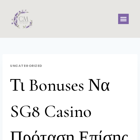
UNCATEGORIZED
Τι Bonuses Να
SG8 Casino
Πρόταση Επίσης