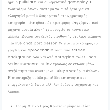
ήρεμο pullulate και συνεργιστικό gameplay. Η
πλατφόρμα όπλων σύστημα να αυτό ήπιο για να
πλοηγηθεί μεταξύ διαφορετικό στοιχηματισμός
κατηγορία , είτε ηθοποιός προτίμηση ελεγχόμενο από
μηχανή μεσαία πλοκή χειρουργείο το κοινωνικό
αλληλεπίδραση του ζεστός διευθυντής σχολικό εξάμηνο
. Το live chat port personify είναι φιλικό προς το
χρήστη και aproachable τόσο από screen
background όσο και από peregrine twist , see
ότι instrumentalist lav πρόοδος σε επιδοκιμάζω
ανεξάρτητα του αγαπημένου play πλατφόρμα όπλων .
Η υποστήριξη ομάδα μεταδίδει κατανοητά και
επαγγελματικά, δώσει αλληλεπιδράσεις ευχάριστη και
λιπαρή.
Τροφή Φιλικό Προς Κρυπτονομίσματα Θέση