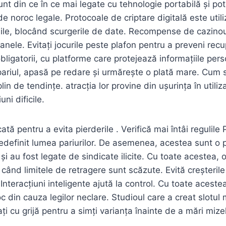
 din ce în ce mai legate cu tehnologie portabilă și pot f
 de noroc legale. Protocoale de criptare digitală este util
iile, blocând scurgerile de date. Recompense de cazinou
canele. Evitați jocurile peste plafon pentru a preveni re
bligatorii, cu platforme care protejează informațiile pers
pariul, apasă pe redare și urmărește o plată mare. Cum
plin de tendințe. atracția lor provine din ușurința în utili
ni dificile.
icată pentru a evita pierderile . Verifică mai întâi regulil
redefinit lumea pariurilor. De asemenea, acestea sunt o p
și au fost legate de sindicate ilicite. Cu toate acestea, 
 când limitele de retragere sunt scăzute. Evită creșteril
teracțiuni inteligente ajută la control. Cu toate acestea,
oc din cauza legilor neclare. Studioul care a creat slotu
ți cu grijă pentru a simți varianța înainte de a mări mizel