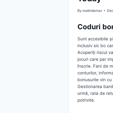
By
malindamax
Dec
Coduri bo
Sunt accesibile și
inclusiv sic bo ca
Acoperiți riscul 
jocuri care par im
înscrie. Fani de 
conturilor, informa
bonusurile vin cu 
Gestionarea banilo
urmă, rata de retu
potrivite.