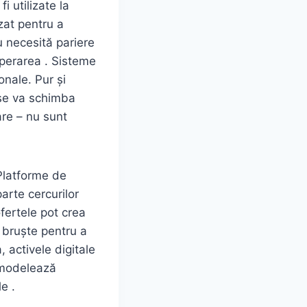
i utilizate la
izat pentru a
 necesită pariere
cuperarea . Sisteme
onale. Pur și
 se va schimba
zare – nu sunt
e Platforme de
arte cercurilor
ofertele pot crea
e bruște pentru a
 activele digitale
l modelează
e .