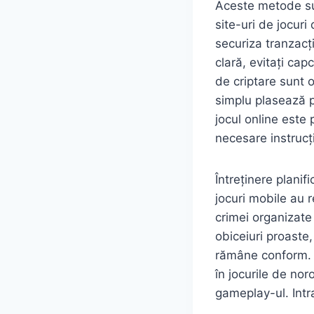
Aceste metode sunt
site-uri de jocuri
securiza tranzacț
clară, evitați cap
de criptare sunt o
simplu plasează 
jocul online este 
necesare instrucțiu
Întreținere planif
jocuri mobile au 
crimei organizate 
obiceiuri proaste,
rămâne conform. In
în jocurile de nor
gameplay-ul. Intra