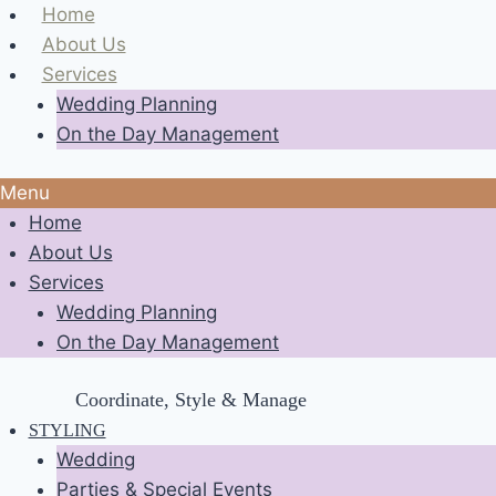
Skip
Home
to
About Us
content
Services
Wedding Planning
On the Day Management
Menu
Home
About Us
Services
Wedding Planning
On the Day Management
Coordinate, Style & Manage
STYLING
Wedding
Parties & Special Events