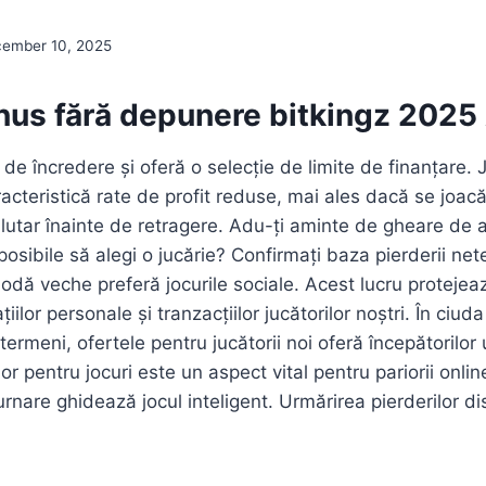
ember 10, 2025
nus fără depunere bitkingz 2025 
 de încredere și oferă o selecție de limite de finanțare. J
racteristică rate de profit reduse, mai ales dacă se joacă
valutar înainte de retragere. Adu-ți aminte de gheare de a
posibile să alegi o jucărie? Confirmați baza pierderii net
modă veche preferă jocurile sociale. Acest lucru protejea
țiilor personale și tranzacțiilor jucătorilor noștri. În ciuda 
termeni, ofertele pentru jucătorii noi oferă începătorilor 
r pentru jocuri este un aspect vital pentru pariorii online
rnare ghidează jocul inteligent. Urmărirea pierderilor dis