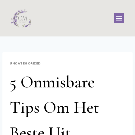
UNCATEGORIZED
5 Onmisbare
Tips Om Het
Beste Uit