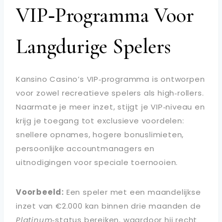
VIP‑programma Voor
Langdurige Spelers
Kansino Casino’s VIP‑programma is ontworpen
voor zowel recreatieve spelers als high‑rollers.
Naarmate je meer inzet, stijgt je VIP‑niveau en
krijg je toegang tot exclusieve voordelen:
snellere opnames, hogere bonuslimieten,
persoonlijke accountmanagers en
uitnodigingen voor speciale toernooien.
Voorbeeld:
Een speler met een maandelijkse
inzet van €2.000 kan binnen drie maanden de
Platinum
‑status bereiken, waardoor hij recht