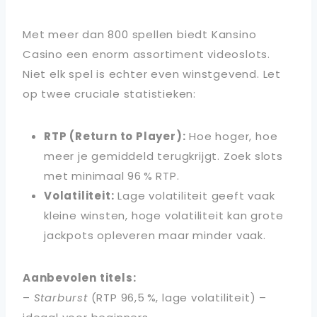
Met meer dan 800 spellen biedt Kansino
Casino een enorm assortiment videoslots.
Niet elk spel is echter even winstgevend. Let
op twee cruciale statistieken:
RTP (Return to Player):
Hoe hoger, hoe
meer je gemiddeld terugkrijgt. Zoek slots
met minimaal 96 % RTP.
Volatiliteit:
Lage volatiliteit geeft vaak
kleine winsten, hoge volatiliteit kan grote
jackpots opleveren maar minder vaak.
Aanbevolen titels:
–
Starburst
(RTP 96,5 %, lage volatiliteit) –