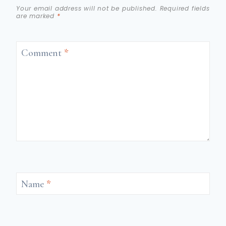
Your email address will not be published.
Required fields
are marked
*
Comment
*
Name
*