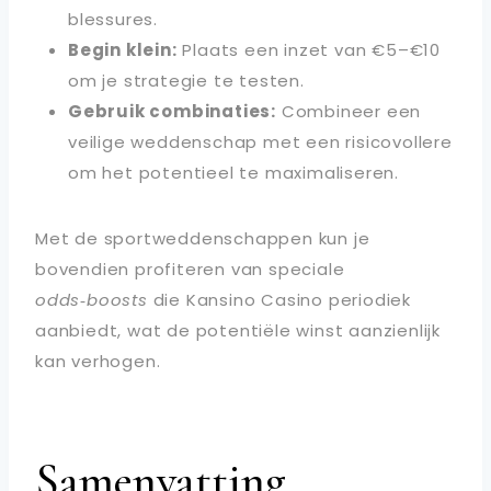
blessures.
Begin klein:
Plaats een inzet van €5–€10
om je strategie te testen.
Gebruik combinaties:
Combineer een
veilige weddenschap met een risicovollere
om het potentieel te maximaliseren.
Met de sportweddenschappen kun je
bovendien profiteren van speciale
odds‑boosts
die Kansino Casino periodiek
aanbiedt, wat de potentiële winst aanzienlijk
kan verhogen.
Samenvatting