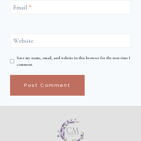
Email
*
Website
Save my name, email, and website in this browser for the next time I
comment.