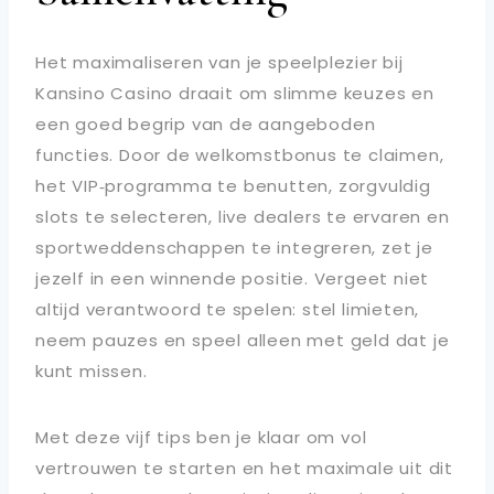
Het maximaliseren van je speelplezier bij
Kansino Casino draait om slimme keuzes en
een goed begrip van de aangeboden
functies. Door de welkomstbonus te claimen,
het VIP‑programma te benutten, zorgvuldig
slots te selecteren, live dealers te ervaren en
sportweddenschappen te integreren, zet je
jezelf in een winnende positie. Vergeet niet
altijd verantwoord te spelen: stel limieten,
neem pauzes en speel alleen met geld dat je
kunt missen.
Met deze vijf tips ben je klaar om vol
vertrouwen te starten en het maximale uit dit