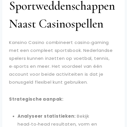
Sportweddenschappen
Naast Casinospellen
Kansino Casino combineert casino‑gaming
met een compleet sportsbook. Nederlandse
spelers kunnen inzetten op voetbal, tennis,
e‑sports en meer. Het voordeel van één
account voor beide activiteiten is dat je
bonusgeld flexibel kunt gebruiken.
Strategische aanpak:
Analyseer statistieken:
Bekijk
head‑to‑head resultaten, vorm en