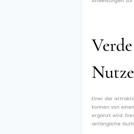
Anweisungen zur 
Verde
Nutz
Einer der attrakt
können von einem
ergänzt wird. Die
anfängliche Gut