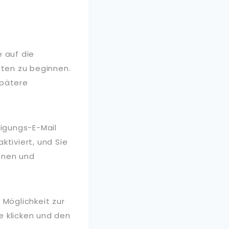
e auf die
aten zu beginnen.
spätere
tigungs-E-Mail
aktiviert, und Sie
onen und
 Möglichkeit zur
e klicken und den