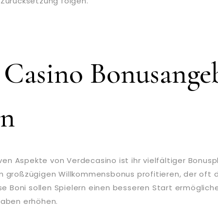
Zurücksetzung folgen.
 Casino Bonusange
en
iven Aspekte von Verdecasino ist ihr vielfältiger Bonusp
 großzügigen Willkommensbonus profitieren, der oft du
se Boni sollen Spielern einen besseren Start ermöglich
haben erhöhen.