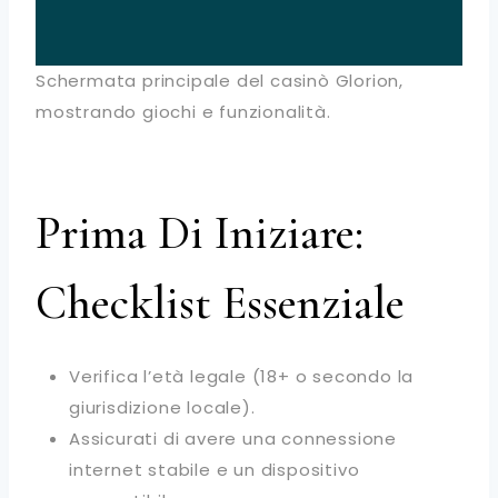
Schermata principale del casinò Glorion,
mostrando giochi e funzionalità.
Prima Di Iniziare:
Checklist Essenziale
Verifica l’età legale (18+ o secondo la
giurisdizione locale).
Assicurati di avere una connessione
internet stabile e un dispositivo