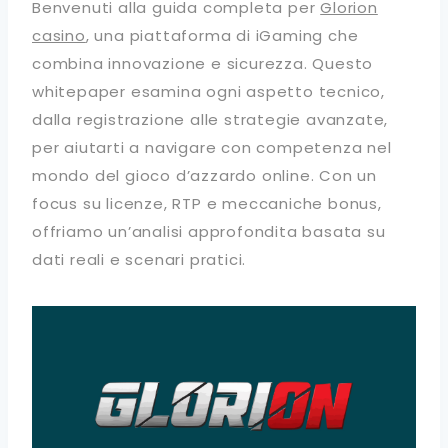
Benvenuti alla guida completa per
Glorion
casino
, una piattaforma di iGaming che
combina innovazione e sicurezza. Questo
whitepaper esamina ogni aspetto tecnico,
dalla registrazione alle strategie avanzate,
per aiutarti a navigare con competenza nel
mondo del gioco d’azzardo online. Con un
focus su licenze, RTP e meccaniche bonus,
offriamo un’analisi approfondita basata su
dati reali e scenari pratici.