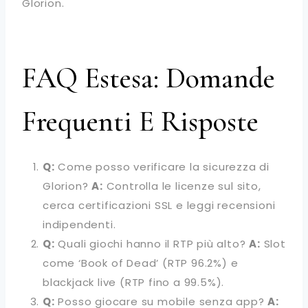
Glorion.
FAQ Estesa: Domande
Frequenti E Risposte
Q:
Come posso verificare la sicurezza di
Glorion?
A:
Controlla le licenze sul sito,
cerca certificazioni SSL e leggi recensioni
indipendenti.
Q:
Quali giochi hanno il RTP più alto?
A:
Slot
come ‘Book of Dead’ (RTP 96.2%) e
blackjack live (RTP fino a 99.5%).
Q:
Posso giocare su mobile senza app?
A: