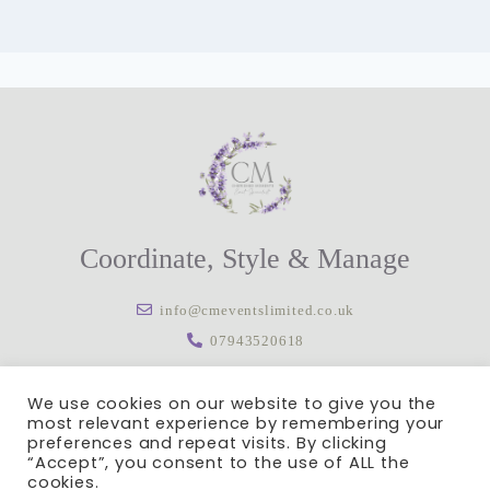
Coordinate, Style & Manage
info@cmeventslimited.co.uk
07943520618
We use cookies on our website to give you the
most relevant experience by remembering your
preferences and repeat visits. By clicking
“Accept”, you consent to the use of ALL the
Cherished Moments Events Limited 10064675
cookies.