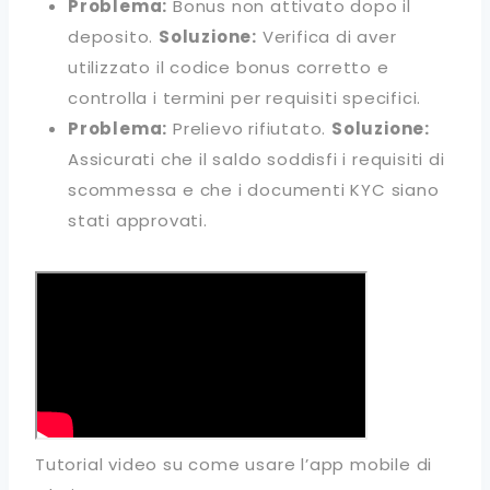
Problema:
Bonus non attivato dopo il
deposito.
Soluzione:
Verifica di aver
utilizzato il codice bonus corretto e
controlla i termini per requisiti specifici.
Problema:
Prelievo rifiutato.
Soluzione:
Assicurati che il saldo soddisfi i requisiti di
scommessa e che i documenti KYC siano
stati approvati.
Tutorial video su come usare l’app mobile di