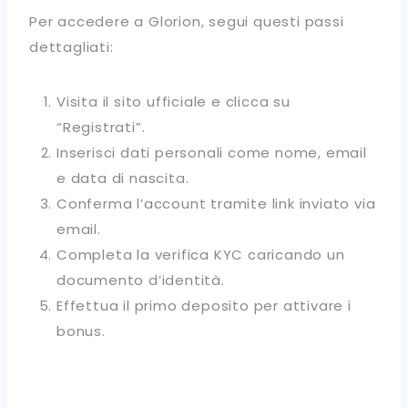
Per accedere a Glorion, segui questi passi
dettagliati:
Visita il sito ufficiale e clicca su
“Registrati”.
Inserisci dati personali come nome, email
e data di nascita.
Conferma l’account tramite link inviato via
email.
Completa la verifica KYC caricando un
documento d’identità.
Effettua il primo deposito per attivare i
bonus.