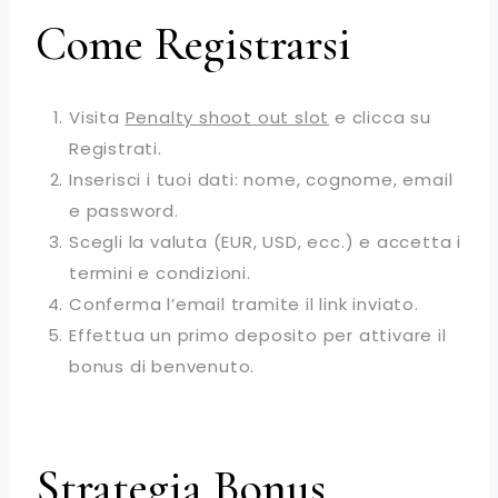
Come Registrarsi
Visita
Penalty shoot out slot
e clicca su
Registrati.
Inserisci i tuoi dati: nome, cognome, email
e password.
Scegli la valuta (EUR, USD, ecc.) e accetta i
termini e condizioni.
Conferma l’email tramite il link inviato.
Effettua un primo deposito per attivare il
bonus di benvenuto.
Strategia Bonus