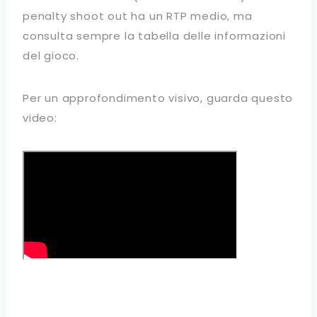
penalty shoot out ha un RTP medio, ma
consulta sempre la tabella delle informazioni
del gioco.
Per un approfondimento visivo, guarda questo
video: