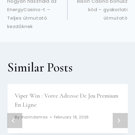
Hogyan használd az
Bison Casino bónusz
EnergyCasino-t –
kód – gyakorlati
Teljes útmutató
útmutató
kezdőknek
Similar Posts
Viper Win : Votre Adresse De Jeu Premium
En Ligne
By
malindamax
February 16, 2026