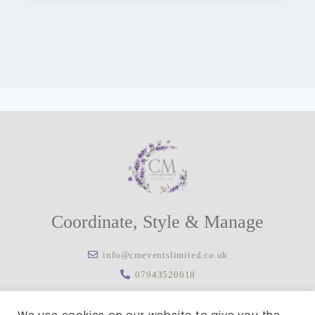
Coordinate, Style & Manage
info@cmeventslimited.co.uk
07943520618