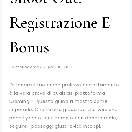
Registrazione E
Bonus
By
malindamax
April 15, 2018
Ottenere il tuo primo prelievo correttamente
è la vera prova di qualsiasi piattaforma
iGaming — questa guida ti mostra come
superarlo. Che tu stia giocando alla versione
penalty shoot out demo o con denaro reale,
seguire i passaggi giusti evita intoppi.