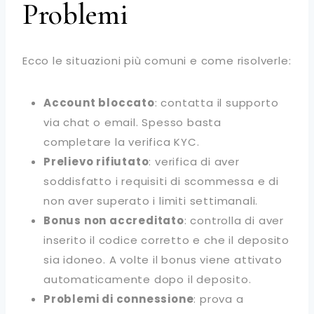
Problemi
Ecco le situazioni più comuni e come risolverle:
Account bloccato
: contatta il supporto
via chat o email. Spesso basta
completare la verifica KYC.
Prelievo rifiutato
: verifica di aver
soddisfatto i requisiti di scommessa e di
non aver superato i limiti settimanali.
Bonus non accreditato
: controlla di aver
inserito il codice corretto e che il deposito
sia idoneo. A volte il bonus viene attivato
automaticamente dopo il deposito.
Problemi di connessione
: prova a