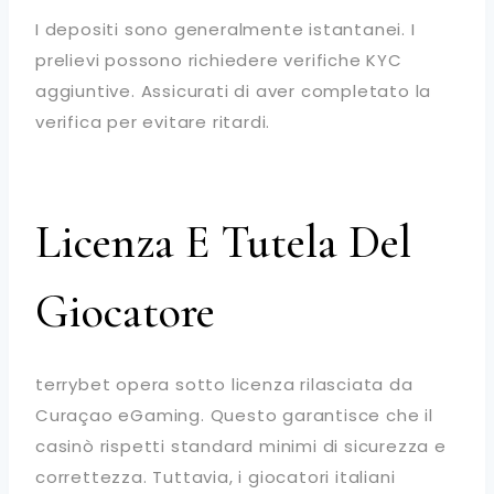
I depositi sono generalmente istantanei. I
prelievi possono richiedere verifiche KYC
aggiuntive. Assicurati di aver completato la
verifica per evitare ritardi.
Licenza E Tutela Del
Giocatore
terrybet opera sotto licenza rilasciata da
Curaçao eGaming. Questo garantisce che il
casinò rispetti standard minimi di sicurezza e
correttezza. Tuttavia, i giocatori italiani