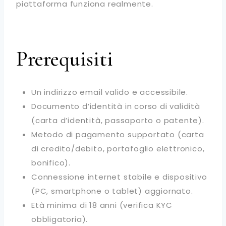
piattaforma funziona realmente.
Prerequisiti
Un indirizzo email valido e accessibile.
Documento d’identità in corso di validità
(carta d’identità, passaporto o patente).
Metodo di pagamento supportato (carta
di credito/debito, portafoglio elettronico,
bonifico).
Connessione internet stabile e dispositivo
(PC, smartphone o tablet) aggiornato.
Età minima di 18 anni (verifica KYC
obbligatoria).