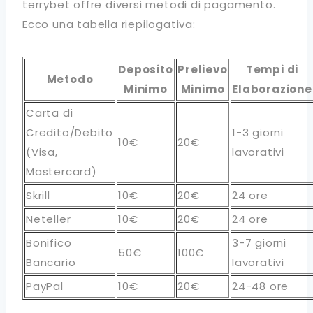
terrybet offre diversi metodi di pagamento.
Ecco una tabella riepilogativa:
Deposito
Prelievo
Tempi di
Metodo
Minimo
Minimo
Elaborazione
Carta di
Credito/Debito
1-3 giorni
10€
20€
(Visa,
lavorativi
Mastercard)
Skrill
10€
20€
24 ore
Neteller
10€
20€
24 ore
Bonifico
3-7 giorni
50€
100€
Bancario
lavorativi
PayPal
10€
20€
24-48 ore