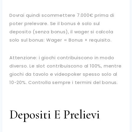
Dovrai quindi scommettere 7.000€ prima di
poter prelevare. Se il bonus è solo sul
deposito (senza bonus), il wager si calcola
solo sul bonus: Wager = Bonus × requisito.
Attenzione: i giochi contribuiscono in modo
diverso. Le slot contribuiscono al 100%, mentre
giochi da tavolo e videopoker spesso solo al
10-20%. Controlla sempre i termini del bonus.
Depositi E Prelievi