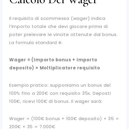
Il requisito di scommessa (wager) indica
l’importo totale che devi giocare prima di
poter prelevare le vincite ottenute dal bonus.
La formula standard è:
Wager = (Importo bonus + Importo
deposito) × Moltiplicatore requisito
Esempio pratico: supponiamo un bonus del
100% fino a 200€ con requisito 35x. Deposti
100€, ricevi 100€ di bonus. Il wager sarà:
Wager = (100€ bonus + 100€ deposito) × 35 =
200€ × 35 = 7.000€