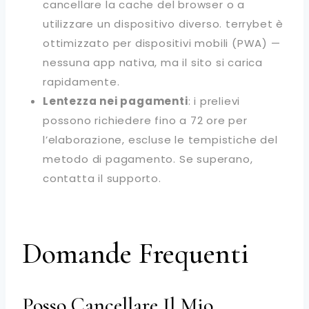
cancellare la cache del browser o a
utilizzare un dispositivo diverso. terrybet è
ottimizzato per dispositivi mobili (PWA) —
nessuna app nativa, ma il sito si carica
rapidamente.
Lentezza nei pagamenti
: i prelievi
possono richiedere fino a 72 ore per
l’elaborazione, escluse le tempistiche del
metodo di pagamento. Se superano,
contatta il supporto.
Domande Frequenti
Posso Cancellare Il Mio