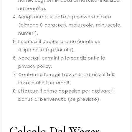
nome, cognome, data di nascita, indirizzo,
nazionalità.
Scegli nome utente e password sicura
(almeno 8 caratteri, maiuscole, minuscole,
numeri).
Inserisci il codice promozionale se
disponibile (opzionale).
Accetta i termini e le condizioni e la
privacy policy.
Conferma la registrazione tramite il link
inviato alla tua email.
Effettua il primo deposito per attivare il
bonus di benvenuto (se previsto).
Calcolo Del Wager