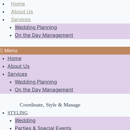
Skip
Home
to
About Us
content
Services
Wedding Planning
On the Day Management
Menu
Home
About Us
Services
Wedding Planning
On the Day Management
Coordinate, Style & Manage
STYLING
Wedding
Parties & Special Events