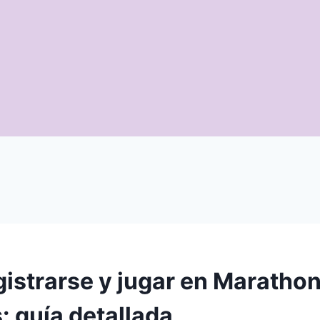
istrarse y jugar en Maratho
: guía detallada