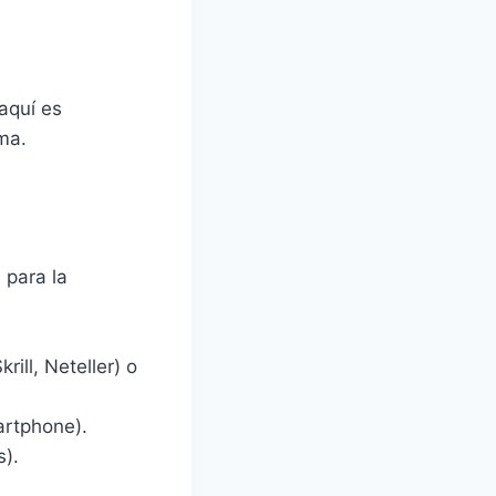
aquí es
ma.
 para la
ill, Neteller) o
artphone).
s).