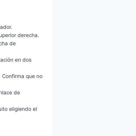
ador.
superior derecha.
echa de
cación en dos
. Confirma que no
enlace de
ito eligiendo el