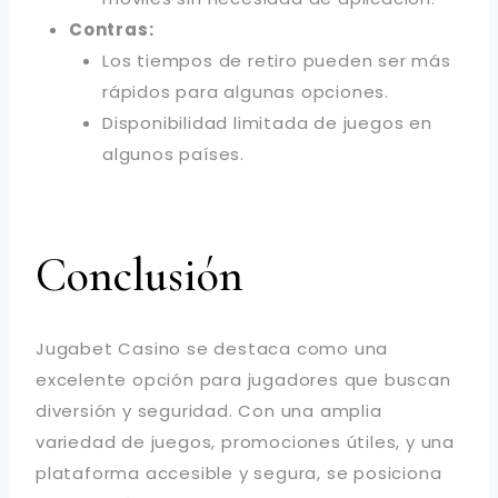
Contras:
Los tiempos de retiro pueden ser más
rápidos para algunas opciones.
Disponibilidad limitada de juegos en
algunos países.
Conclusión
Jugabet Casino se destaca como una
excelente opción para jugadores que buscan
diversión y seguridad. Con una amplia
variedad de juegos, promociones útiles, y una
plataforma accesible y segura, se posiciona