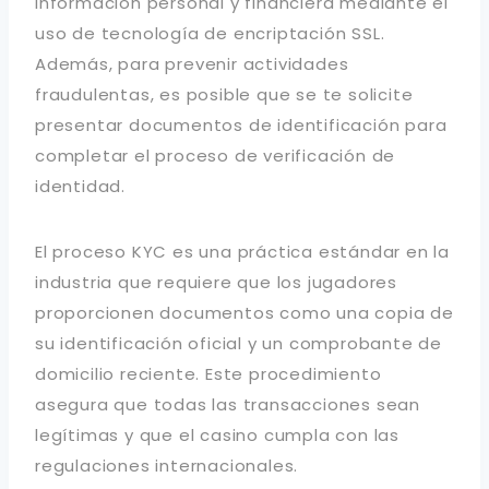
información personal y financiera mediante el
uso de tecnología de encriptación SSL.
Además, para prevenir actividades
fraudulentas, es posible que se te solicite
presentar documentos de identificación para
completar el proceso de verificación de
identidad.
El proceso KYC es una práctica estándar en la
industria que requiere que los jugadores
proporcionen documentos como una copia de
su identificación oficial y un comprobante de
domicilio reciente. Este procedimiento
asegura que todas las transacciones sean
legítimas y que el casino cumpla con las
regulaciones internacionales.