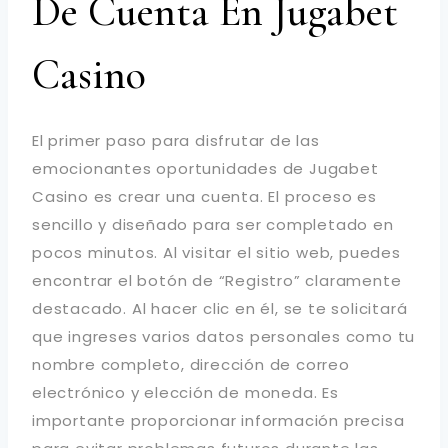
De Cuenta En Jugabet
Casino
El primer paso para disfrutar de las
emocionantes oportunidades de Jugabet
Casino es crear una cuenta. El proceso es
sencillo y diseñado para ser completado en
pocos minutos. Al visitar el sitio web, puedes
encontrar el botón de “Registro” claramente
destacado. Al hacer clic en él, se te solicitará
que ingreses varios datos personales como tu
nombre completo, dirección de correo
electrónico y elección de moneda. Es
importante proporcionar información precisa