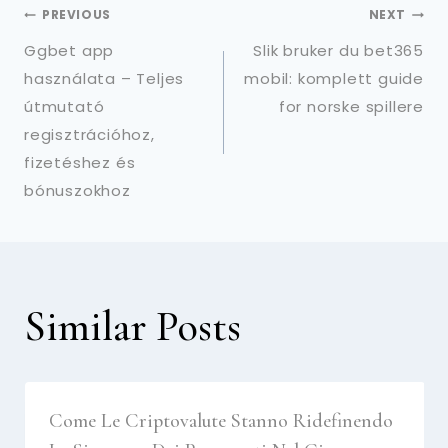
PREVIOUS
NEXT
Ggbet app
Slik bruker du bet365
használata – Teljes
mobil: komplett guide
útmutató
for norske spillere
regisztrációhoz,
fizetéshez és
bónuszokhoz
Similar Posts
Come Le Criptovalute Stanno Ridefinendo