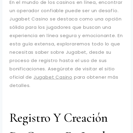
En el mundo de los casinos en línea, encontrar
un operador confiable puede ser un desafío.
Jugabet Casino se destaca como una opción
sólida para los jugadores que buscan una
experiencia en línea segura y emocionante. En
esta guía extensa, exploraremos todo lo que
necesitas saber sobre Jugabet, desde su
proceso de registro hasta el uso de sus
bonificaciones. Asegúrate de visitar el sitio
oficial de
Jugabet Casino
para obtener más
detalles.
Registro Y Creación