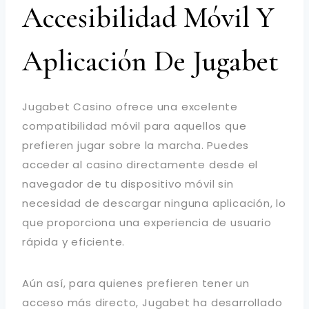
Accesibilidad Móvil Y
Aplicación De Jugabet
Jugabet Casino ofrece una excelente
compatibilidad móvil para aquellos que
prefieren jugar sobre la marcha. Puedes
acceder al casino directamente desde el
navegador de tu dispositivo móvil sin
necesidad de descargar ninguna aplicación, lo
que proporciona una experiencia de usuario
rápida y eficiente.
Aún así, para quienes prefieren tener un
acceso más directo, Jugabet ha desarrollado