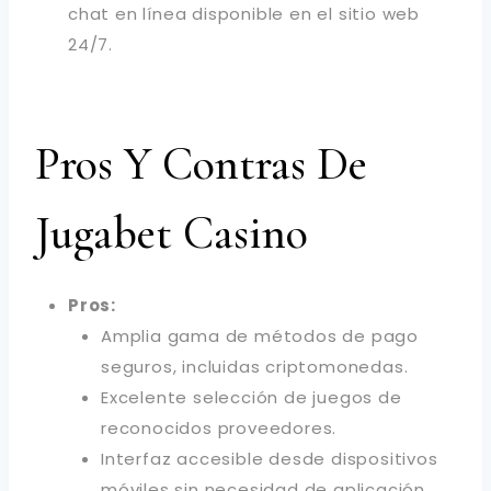
chat en línea disponible en el sitio web
24/7.
Pros Y Contras De
Jugabet Casino
Pros:
Amplia gama de métodos de pago
seguros, incluidas criptomonedas.
Excelente selección de juegos de
reconocidos proveedores.
Interfaz accesible desde dispositivos
móviles sin necesidad de aplicación.