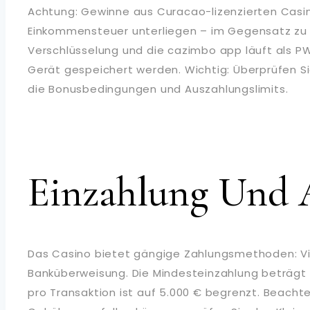
Achtung: Gewinne aus Curacao-lizenzierten Casi
Einkommensteuer unterliegen – im Gegensatz zu 
Verschlüsselung und die cazimbo app läuft als P
Gerät gespeichert werden. Wichtig: Überprüfen Si
die Bonusbedingungen und Auszahlungslimits.
Einzahlung Und 
Das Casino bietet gängige Zahlungsmethoden: Visa,
Banküberweisung. Die Mindesteinzahlung beträgt 
pro Transaktion ist auf 5.000 € begrenzt. Beacht