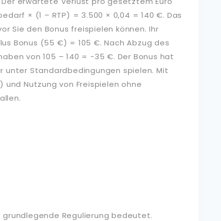
 Der erwartete Verlust pro gesetztem Euro
edarf × (1 – RTP) = 3.500 × 0,04 = 140 €. Das
vor Sie den Bonus freispielen können. Ihr
lus Bonus (55 €) = 105 €. Nach Abzug des
haben von 105 – 140 = -35 €. Der Bonus hat
ur unter Standardbedingungen spielen. Mit
P) und Nutzung von Freispielen ohne
llen.
e grundlegende Regulierung bedeutet.