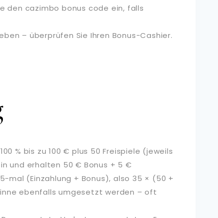
ie den cazimbo bonus code ein, falls
eben – überprüfen Sie Ihren Bonus-Cashier.
g
 % bis zu 100 € plus 50 Freispiele (jeweils
ein und erhalten 50 € Bonus + 5 €
-mal (Einzahlung + Bonus), also 35 × (50 +
winne ebenfalls umgesetzt werden – oft