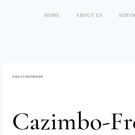
HOME
ABOUT US
SERVI
UNCATEGORIZED
Cazimbo-Fre