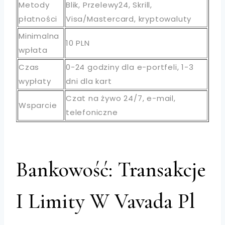
Metody
Blik, Przelewy24, Skrill,
płatności
Visa/Mastercard, kryptowaluty
Minimalna
10 PLN
wpłata
Czas
0-24 godziny dla e-portfeli, 1-3
wypłaty
dni dla kart
Czat na żywo 24/7, e-mail,
Wsparcie
telefoniczne
Bankowość: Transakcje
I Limity W Vavada Pl