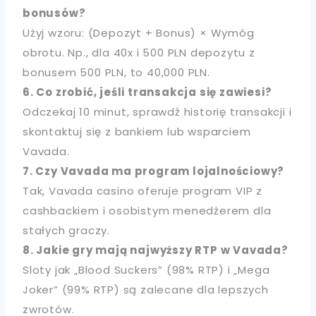
bonusów?
Użyj wzoru: (Depozyt + Bonus) × Wymóg
obrotu. Np., dla 40x i 500 PLN depozytu z
bonusem 500 PLN, to 40,000 PLN.
6. Co zrobić, jeśli transakcja się zawiesi?
Odczekaj 10 minut, sprawdź historię transakcji i
skontaktuj się z bankiem lub wsparciem
Vavada.
7. Czy Vavada ma program lojalnościowy?
Tak, Vavada casino oferuje program VIP z
cashbackiem i osobistym menedżerem dla
stałych graczy.
8. Jakie gry mają najwyższy RTP w Vavada?
Sloty jak „Blood Suckers” (98% RTP) i „Mega
Joker” (99% RTP) są zalecane dla lepszych
zwrotów.