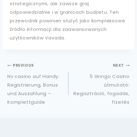
strategicznymi, ale zawsze graj
odpowiedzialnie i w granicach budżetu. Ten
przewodnik powinien służyć jako kompleksowe
źródło informacji dla zaawansowanych
użytkowników Vavada.
PREVIOUS
NEXT
Nv casino auf Handy:
5 Gringo Casino
Registrierung, Bonus
útmutató:
und Auszahlung –
Regisztráció, fogadás,
Komplettguide
fizetés