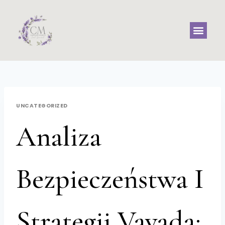
UNCATEGORIZED
Analiza
Bezpieczeństwa I
Strategii Vavada: