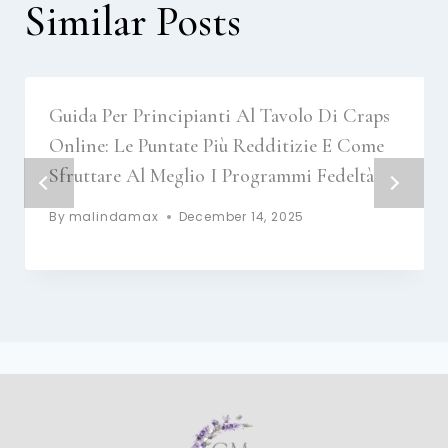
Similar Posts
Guida Per Principianti Al Tavolo Di Craps
Online: Le Puntate Più Redditizie E Come
Sfruttare Al Meglio I Programmi Fedeltà
By
malindamax
December 14, 2025