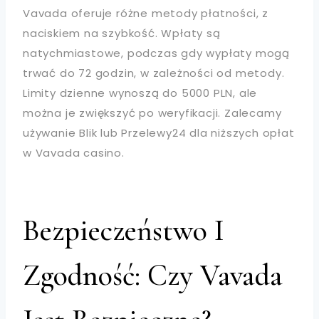
Vavada oferuje różne metody płatności, z
naciskiem na szybkość. Wpłaty są
natychmiastowe, podczas gdy wypłaty mogą
trwać do 72 godzin, w zależności od metody.
Limity dzienne wynoszą do 5000 PLN, ale
można je zwiększyć po weryfikacji. Zalecamy
używanie Blik lub Przelewy24 dla niższych opłat
w Vavada casino.
Bezpieczeństwo I
Zgodność: Czy Vavada