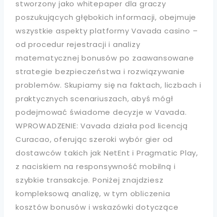
stworzony jako whitepaper dla graczy
poszukujących głębokich informacji, obejmuje
wszystkie aspekty platformy Vavada casino –
od procedur rejestracji i analizy
matematycznej bonusów po zaawansowane
strategie bezpieczeństwa i rozwiązywanie
problemów. Skupiamy się na faktach, liczbach i
praktycznych scenariuszach, abyś mógł
podejmować świadome decyzje w Vavada.
WPROWADZENIE: Vavada działa pod licencją
Curacao, oferując szeroki wybór gier od
dostawców takich jak NetEnt i Pragmatic Play,
z naciskiem na responsywność mobilną i
szybkie transakcje. Poniżej znajdziesz
kompleksową analizę, w tym obliczenia
kosztów bonusów i wskazówki dotyczące