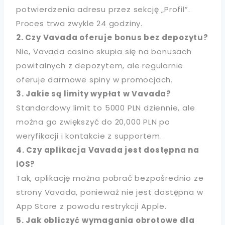
potwierdzenia adresu przez sekcję „Profil”.
Proces trwa zwykle 24 godziny.
2. Czy Vavada oferuje bonus bez depozytu?
Nie, Vavada casino skupia się na bonusach
powitalnych z depozytem, ale regularnie
oferuje darmowe spiny w promocjach.
3. Jakie są limity wypłat w Vavada?
Standardowy limit to 5000 PLN dziennie, ale
można go zwiększyć do 20,000 PLN po
weryfikacji i kontakcie z supportem.
4. Czy aplikacja Vavada jest dostępna na
iOS?
Tak, aplikację można pobrać bezpośrednio ze
strony Vavada, ponieważ nie jest dostępna w
App Store z powodu restrykcji Apple.
5. Jak obliczyć wymagania obrotowe dla